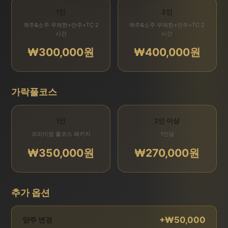
1인
2인
맥주&소주 무제한+안주+TC 2
맥주&소주 무제한+안주+TC 2
시간
시간
₩300,000원
₩400,000원
가락풀코스
1인
2인 이상
프리미엄 풀코스 패키지
1인당
₩350,000원
₩270,000원
추가 옵션
+₩50,000
양주 변경